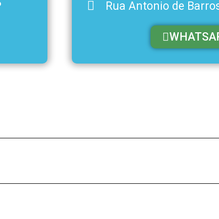
P
Rua Antonio de Barro
WHATSA