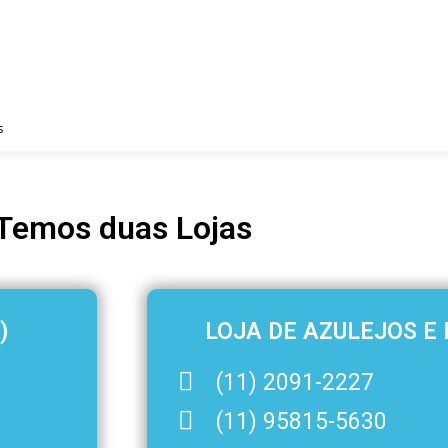
PRINCIPAL
EMPRESA
FOTOS
REGIÕES ATE
s
Temos duas Lojas
)
LOJA DE AZULEJOS E P
(11) 2091-2227
(11) 95815-5630