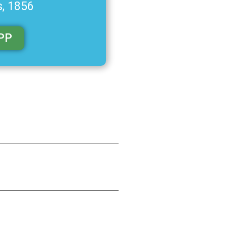
s, 1856
PP