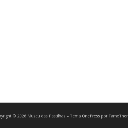
yright © 2026 Museu das Pastilhas
–
Tema
OnePress
por FameThe