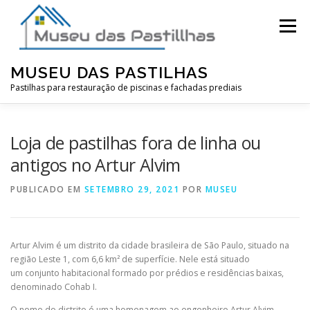
Pular
para
Menu
o
conteúdo
MUSEU DAS PASTILHAS
Pastilhas para restauração de piscinas e fachadas prediais
Loja de pastilhas fora de linha ou
antigos no Artur Alvim
PUBLICADO EM
SETEMBRO 29, 2021
POR
MUSEU
Artur Alvim é um distrito da cidade brasileira de São Paulo, situado na
região Leste 1, com 6,6 km² de superfície. Nele está situado
um conjunto habitacional formado por prédios e residências baixas,
denominado Cohab I.
O nome do distrito é uma homenagem ao engenheiro Artur Alvim,