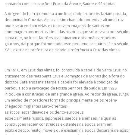
contando com as estações: Praça da Árvore, Saúde e São Judas
A origem do bairro remonta a um local onde tropeiros faziam parada,
denominado Cruz das Almas, assim chamado por existir ali uma cruz
onde se acendiam velas e colocavam imagens de santos em
homenagem aos mortos. Uma das histórias que sobreviveu por séculos
conta que, no local, ladrões assassinaram dois irmãos tropeiros
gaúchos, daí porque foi montado este pequeno santuário. Já no século
XVIII, existia na prefeitura da cidade a referência a Cruz das Almas.
Em 1910, em Cruz das Almas, foi construída a capela de Santa Cruz, no
cruzamento das ruas Santa Cruz e Domingos de Morais (hoje fora do
distrito). Sete anos mais tarde a capela foi elevada à condição de
paróquia sob a invocação de Nossa Senhora da Saúde. Em 1928,
iniciou-se a construção de uma grande igreja. Ao redor da igreja, surgiu
um núcleo de moradores formado principalmente pelos recém-
chegados imigrantes Euro-orientais ,
asiáticos, escandinavos e ocidento-europeus,
especialmente russos, japoneses, suecos e alemães, na qual as
construções recém construídas existentes na época eram em
estilo eclético, muito imóveis que existiam na época deixaram de existir