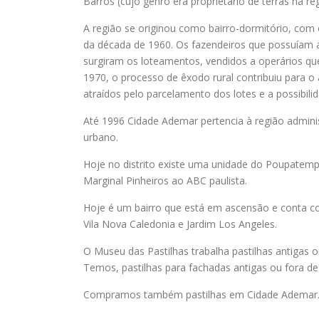
Barros (cujo genro era proprietário de terras na r
A região se originou como bairro-dormitório, com 
da década de 1960. Os fazendeiros que possuíam as
surgiram os loteamentos, vendidos a operários qu
1970, o processo de êxodo rural contribuiu para
atraídos pelo parcelamento dos lotes e a possibilid
Até 1996 Cidade Ademar pertencia à região administ
urbano.
Hoje no distrito existe uma unidade do Poupatempo
Marginal Pinheiros ao ABC paulista.
Hoje é um bairro que está em ascensão e conta c
Vila Nova Caledonia e Jardim Los Angeles.
O Museu das Pastilhas trabalha pastilhas antigas o
Temos, pastilhas para fachadas antigas ou fora de 
Compramos também pastilhas em Cidade Ademar