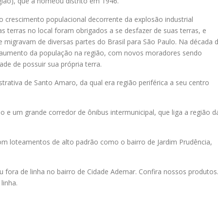
egião), que a nomeou distrito em 1946.
o crescimento populacional decorrente da explosão industrial
 terras no local foram obrigados a se desfazer de suas terras, e
e migravam de diversas partes do Brasil para São Paulo. Na década 
 o aumento da população na região, com novos moradores sendo
ade de possuir sua própria terra.
rativa de Santo Amaro, da qual era região periférica a seu centro
 e um grande corredor de ônibus intermunicipal, que liga a região d
om loteamentos de alto padrão como o bairro de Jardim Prudência,
u fora de linha no bairro de Cidade Ademar. Confira nossos produtos
linha.
.