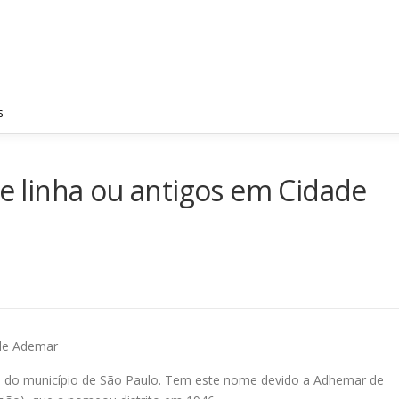
PRINCIPAL
EMPRESA
FOTOS
REGIÕES ATE
s
de linha ou antigos em Cidade
ade Ademar
ul do município de São Paulo. Tem este nome devido a Adhemar de