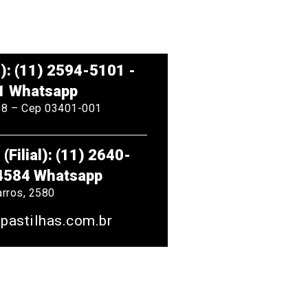
z): (11) 2594-5101 -
1 Whatsapp
818 – Cep 03401-001
(Filial): (11) 2640-
-4584 Whatsapp
arros, 2580
astilhas.com.br