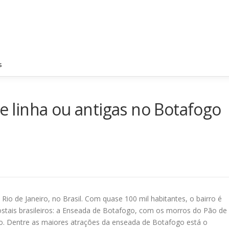
PRINCIPAL
EMPRESA
FOTOS
REGIÕES ATE
s
de linha ou antigas no Botafogo
io de Janeiro, no Brasil. Com quase 100 mil habitantes, o bairro é
ostais brasileiros: a Enseada de Botafogo, com os morros do Pão de
o. Dentre as maiores atrações da enseada de Botafogo está o