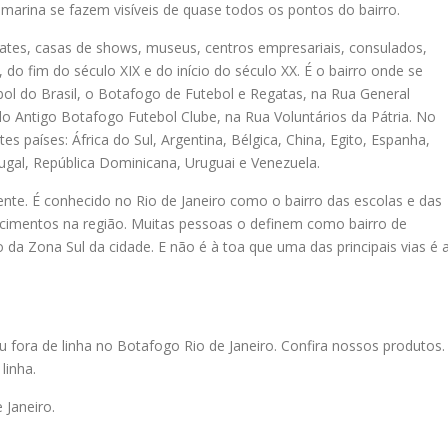
e marina se fazem visíveis de quase todos os pontos do bairro.
oates, casas de shows, museus, centros empresariais, consulados,
 do fim do século XIX e do início do século XX. É o bairro onde se
ebol do Brasil, o Botafogo de Futebol e Regatas, na Rua General
o Antigo Botafogo Futebol Clube, na Rua Voluntários da Pátria. No
es países: África do Sul, Argentina, Bélgica, China, Egito, Espanha,
ugal, República Dominicana, Uruguai e Venezuela.
te. É conhecido no Rio de Janeiro como o bairro das escolas e das
ecimentos na região. Muitas pessoas o definem como bairro de
o da Zona Sul da cidade. E não é à toa que uma das principais vias é 
u fora de linha no Botafogo Rio de Janeiro. Confira nossos produtos.
linha.
Janeiro.