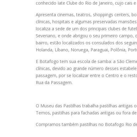
conhecido Iate Clube do Rio de Janeiro, cujo cais 
Apresenta cinemas, teatros, shoppings centers, b
clínicas, hospitais e algumas preservadas mansões,
localiza a sede de um dos principais clubes de fut
Severiano, e onde abrigou o seu primeiro campo, d
bairro, estão localizados os consulados dos seguint
Holanda, Líbano, Noruega, Paraguai, Polônia, Port
E Botafogo tem sua escola de samba: a São Clemen
clínicas, devido ao grande número desses estabel
passagem, por se localizar entre o Centro e o rest
Rua da Passagem.
O Museu das Pastilhas trabalha pastilhas antigas o
Temos, pastilhas para fachadas antigas ou fora de 
Compramos também pastilhas no Botafogo Rio de 