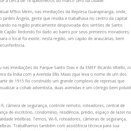
-se a cerca de 16 quilômetros do marco zero da cidade.
, atual M’Boi Mirim, nas imediações da Represa Guarapiranga, onde,
ardim Ângela, gente que residia e trabalhava no centro da capital
pando na região praticamente despovoada dos sertões de Santo
 Capão Redondo foi dado ao bairro por seus primeiros moradores;
a o local foi existir, nesta região, um capão de araucárias, bem
rcunferência.
nas imediações do Parque Santo Dias e da EMEF Ricardo Vitiello, n
eira da Índia com a Avenida Ellis Maas (que leva o nome de um dos
 partir de 1915 foi construído um grande complexo de represas que
visualizar a cohab adventista, duas avenidas e um córrego bem poluí
-fi, câmera de segurança, controle remoto, roteadores, central de
ança de escritório, condomínio, residência, prédio, espaço de lazer n
idade Intelbras. Temos, Wi-fi, roteadores, câmeras de segurança,
ntelbras. Trabalhamos também com assistência técnica para sua