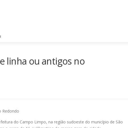
PRINCIPAL
EMPRESA
FOTOS
REGIÕES ATE
s
de linha ou antigos no
ão Redondo
efeitura do Campo Limpo, na região sudoeste do município de São