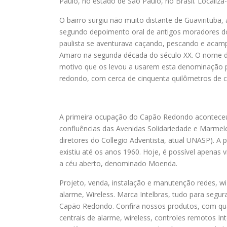
Paulo, no estado de São Paulo, no Brasil. Localiza
O bairro surgiu não muito distante de Guavirituba
segundo depoimento oral de antigos moradores do J
paulista se aventurava caçando, pescando e acam
Amaro na segunda década do século XX. O nome de
motivo que os levou a usarem esta denominação par
redondo, com cerca de cinquenta quilômetros de ci
A primeira ocupação do Capão Redondo aconteceu 
confluências das Avenidas Solidariedade e Marmel
diretores do Collegio Adventista, atual UNASP). A
existiu até os anos 1960. Hoje, é possível apenas 
a céu aberto, denominado Moenda.
Projeto, venda, instalação e manutenção redes, wi
alarme, Wireless. Marca Intelbras, tudo para segur
Capão Redondo. Confira nossos produtos, com qual
centrais de alarme, wireless, controles remotos I