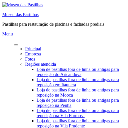
Pular
para
Museu das Pastilhas
o
conteúdo
Pastilhas para restauração de piscinas e fachadas prediais
Menu
Principal
Empresa
Fotos
Regiões atendida
Loja de pastilhas fora de linha ou antigas para
reposição do Aricanduva
Loja de pastilhas fora de linha ou antigas para
reposição em Itaquera
Loja de pastilhas fora de linha ou antigas para
reposição na Mooca
Loja de pastilhas fora de linha ou antigas para
reposição na Penha
Loja de pastilhas fora de linha ou antigas para
reposição na Vila Formosa
Loja de pastilhas fora de linha ou antigas para
reposição na Vila Prudente