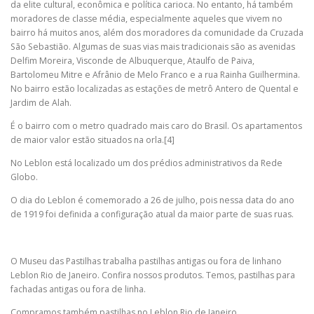
da elite cultural, econômica e política carioca. No entanto, há também
moradores de classe média, especialmente aqueles que vivem no
bairro há muitos anos, além dos moradores da comunidade da Cruzada
São Sebastião. Algumas de suas vias mais tradicionais são as avenidas
Delfim Moreira, Visconde de Albuquerque, Ataulfo de Paiva,
Bartolomeu Mitre e Afrânio de Melo Franco e a rua Rainha Guilhermina.
No bairro estão localizadas as estações de metrô Antero de Quental e
Jardim de Alah.
É o bairro com o metro quadrado mais caro do Brasil. Os apartamentos
de maior valor estão situados na orla.[4]
No Leblon está localizado um dos prédios administrativos da Rede
Globo.
O dia do Leblon é comemorado a 26 de julho, pois nessa data do ano
de 1919 foi definida a configuração atual da maior parte de suas ruas.
O Museu das Pastilhas trabalha pastilhas antigas ou fora de linhano
Leblon Rio de Janeiro. Confira nossos produtos. Temos, pastilhas para
fachadas antigas ou fora de linha.
Compramos também pastilhas no Leblon Rio de Janeiro.