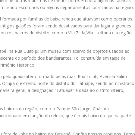
além de outras indústrias de menor porte. Embora algumas fábricas
am tendo escritórios ou alguns departamentos localizados na região.
al formada por famílias de baixa renda que atuavam como operários
antig.os galpões foram sendo desativados para dar lugar a grandes
utros bairros do distrito, como a Vila Zilda,Vila Luzitana e a região
uapé, na Rua Guabiju: um museu com acervo de objetos usados ao
escente do período dos bandeirantes. Foi construída em taipa de
rimônio Histórico.
 pelo quadrilátero formado pelas ruas: Rua Tuiuti, Avenida Salim
ê. Ocupa o extremo norte do distrito do Tatuapé, sendo administrado
neira geral, a designação “Tatuapé” é dada ao distrito inteiro,
s bairros da região, como o Parque São Jorge, Chácara
mencionado em função do relevo, que é mais baixo do que na parte
ou fora de linha no bairro do Tatuapé. Confira nossos produtos. Temo