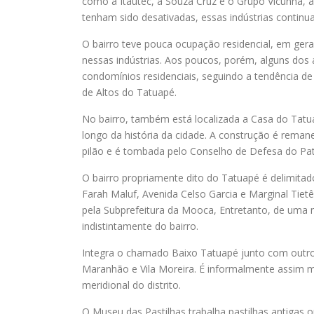
como a Itautec, a Souza Cruz e o Grupo Vicunha, 
tenham sido desativadas, essas indústrias continu
O bairro teve pouca ocupação residencial, em ger
nessas indústrias. Aos poucos, porém, alguns dos 
condomínios residenciais, seguindo a tendência de o
de Altos do Tatuapé.
No bairro, também está localizada a Casa do Tat
longo da história da cidade. A construção é reman
pilão e é tombada pelo Conselho de Defesa do Pat
O bairro propriamente dito do Tatuapé é delimitado
Farah Maluf, Avenida Celso Garcia e Marginal Tiet
pela Subprefeitura da Mooca, Entretanto, de uma ma
indistintamente do bairro.
Integra o chamado Baixo Tatuapé junto com outro
Maranhão e Vila Moreira. É informalmente assim 
meridional do distrito.
O Museu das Pastilhas trabalha pastilhas antigas 