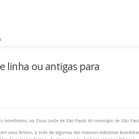
PRINCIPAL
EMPRESA
FOTOS
REGIÕES ATE
s
de linha ou antigas para
ito homônimo, na Zona Leste de São Paulo do município de São Paul
, em seus limites, a sede de algumas das maiores indústrias brasileira