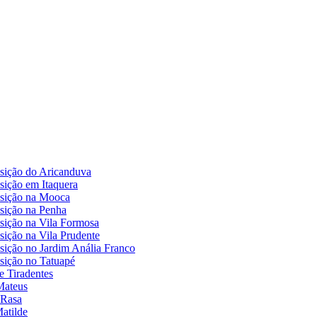
posição do Aricanduva
osição em Itaquera
posição na Mooca
osição na Penha
posição na Vila Formosa
osição na Vila Prudente
posição no Jardim Anália Franco
osição no Tatuapé
e Tiradentes
 Mateus
 Rasa
Matilde