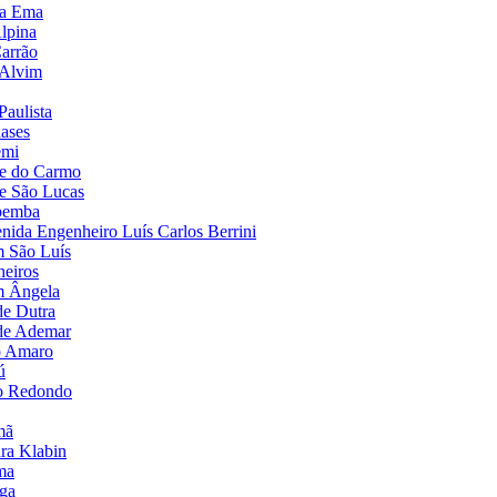
ila Ema
Alpina
Carrão
r Alvim
Paulista
nases
emi
que do Carmo
ue São Lucas
opemba
venida Engenheiro Luís Carlos Berrini
im São Luís
heiros
im Ângela
de Dutra
ade Ademar
to Amaro
ú
ão Redondo
mã
ara Klabin
ma
nga