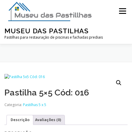
Pular
para
Menu
o
conteúdo
MUSEU DAS PASTILHAS
Pastilhas para restauração de piscinas e fachadas prediais
Pastilha 5×5 Cód: 016
Categoria:
Pastilhas 5 x 5
Descrição
Avaliações (0)